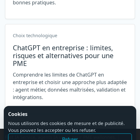
bonnes pratiques.
Choix technologique
ChatGPT en entreprise : limites,
risques et alternatives pour une
PME
Comprendre les limites de ChatGPT en
entreprise et choisir une approche plus adaptée
: agent métier, données maîtrisées, validation et
intégrations.
Cookies
Nous utilisons des cookies de mesure et de publicité.
Vous pouvez les accepter ou les refuser.
Fast IA Service, agents IA utiles pour PME wallonnes.
|
Refuser